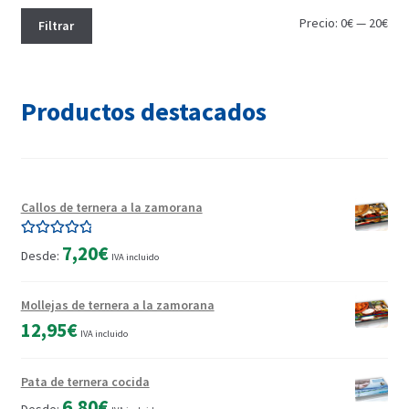
Pre
Pre
Precio:
0€
—
20€
Filtrar
mín
máx
Productos destacados
Callos de ternera a la zamorana
Valorado con
7,20
€
Desde:
IVA incluido
5.00
de 5
Mollejas de ternera a la zamorana
12,95
€
IVA incluido
Pata de ternera cocida
6,80
€
Desde: