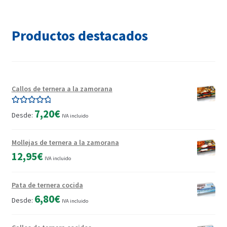
mín
máx
Productos destacados
Callos de ternera a la zamorana
Valorado con
7,20
€
Desde:
IVA incluido
5.00
de 5
Mollejas de ternera a la zamorana
12,95
€
IVA incluido
Pata de ternera cocida
6,80
€
Desde:
IVA incluido