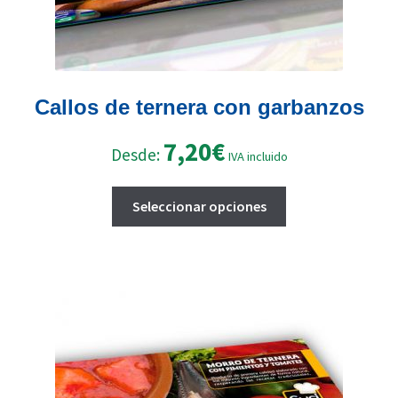
producto
Callos de ternera con garbanzos
7,20
€
Desde:
IVA incluido
Este
Seleccionar opciones
producto
tiene
múltiples
variantes.
Las
opciones
se
pueden
elegir