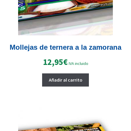
de
producto
Mollejas de ternera a la zamorana
12,95
€
IVA incluido
Añadir al carrito