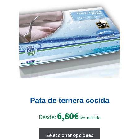
opciones
se
pueden
elegir
en
la
página
de
producto
Pata de ternera cocida
6,80
€
Desde:
IVA incluido
Este
Seleccionar opciones