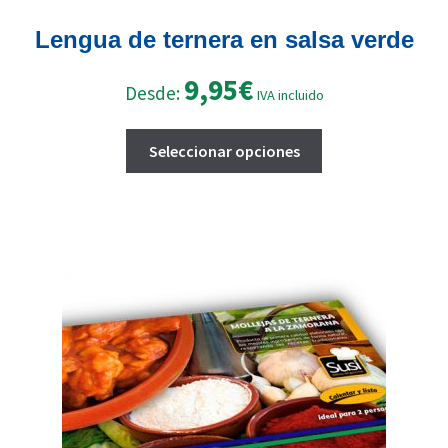
Lengua de ternera en salsa verde
9,95
€
Desde:
IVA incluido
Este
Seleccionar opciones
producto
tiene
múltiples
variantes.
Las
opciones
se
pueden
elegir
en
la
página