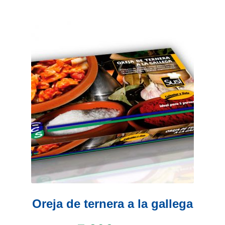
múltiples
variantes.
Las
opciones
se
pueden
elegir
en
la
página
de
producto
Oreja de ternera a la gallega