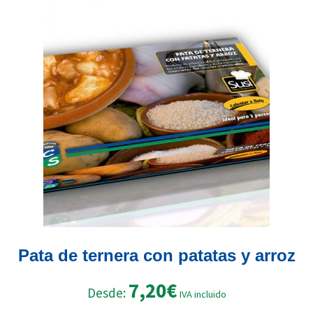
Las
opciones
se
pueden
elegir
en
la
página
de
producto
Pata de ternera con patatas y arroz
7,20
€
Desde:
IVA incluido