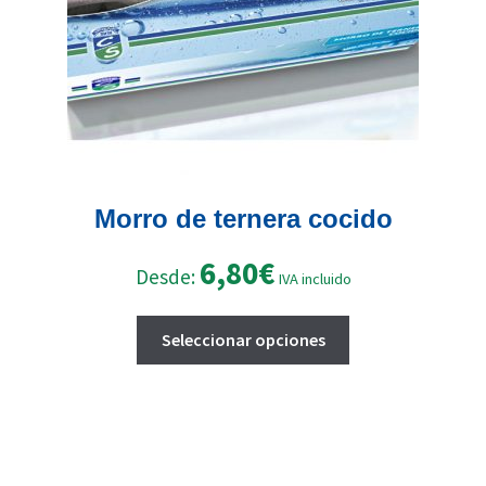
la
página
de
producto
Morro de ternera cocido
6,80
€
Desde:
IVA incluido
Este
Seleccionar opciones
producto
tiene
múltiples
variantes.
Las