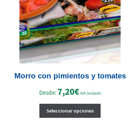
en
la
página
de
producto
Morro con pimientos y tomates
7,20
€
Desde:
IVA incluido
Este
Seleccionar opciones
producto
tiene
múltiples
variantes.