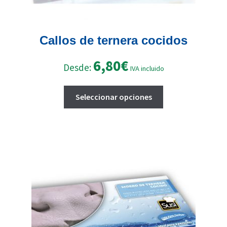
Callos de ternera cocidos
6,80
€
Desde:
IVA incluido
Este
Seleccionar opciones
producto
tiene
múltiples
variantes.
Las
opciones
se
pueden
elegir
en