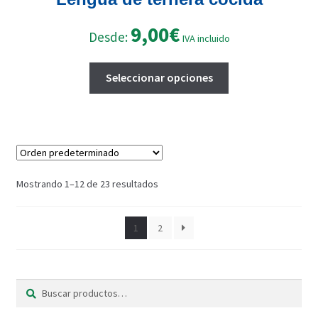
9,00
€
Desde:
IVA incluido
Este
Seleccionar opciones
producto
tiene
múltiples
variantes.
Las
opciones
Mostrando 1–12 de 23 resultados
se
pueden
1
2
elegir
en
la
página
Buscar
Buscar
de
por: