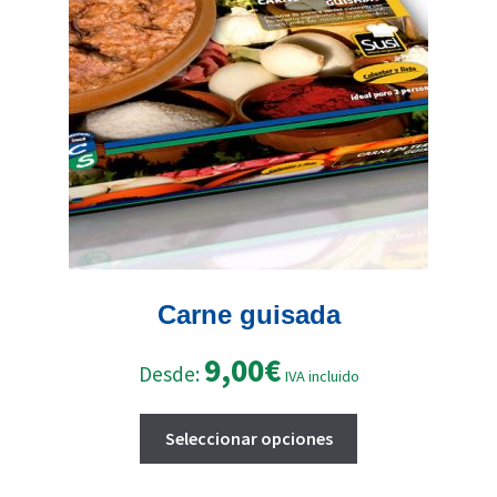
Carne guisada
9,00
€
Desde:
IVA incluido
Este
Seleccionar opciones
producto
tiene