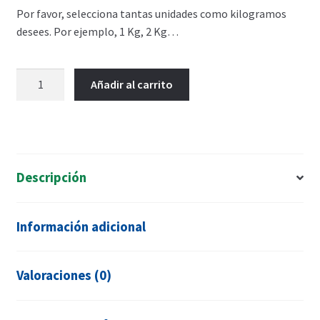
Por favor, selecciona tantas unidades como kilogramos
desees. Por ejemplo, 1 Kg, 2 Kg…
Riñones
Añadir al carrito
de
ternera
cantidad
Descripción
Información adicional
Valoraciones (0)