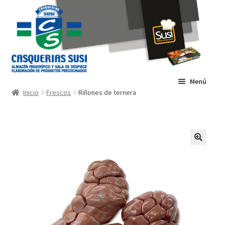
Ir
Ir
a
al
la
contenido
navegación
Menú
Inicio
Frescos
Riñones de ternera
INICIO
INSTALACIONES
TIENDA
CONTACTO